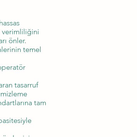
hassas
verimliliğini
arı önler.
lerinin temel
operatör
ran tasarruf
temizleme
ndartlarına tam
asitesiyle