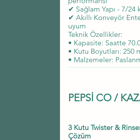
performansı
✔ Sağlam Yapı - 7/24 k
✔ Akıllı Konveyör Ent
uyum
Teknik Özellikler:
• Kapasite: Saatte 70.
• Kutu Boyutları: 250 ml
• Malzemeler: Paslanm
​PEPSİ CO / KA
3 Kutu Twister & Rinser
Çözüm