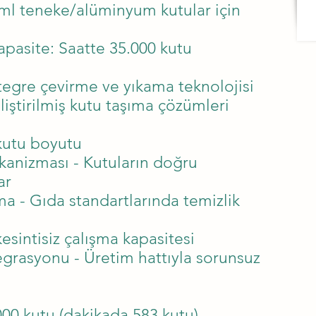
 ml teneke/alüminyum kutular için
apasite: Saatte 35.000 kutu
ntegre çevirme ve yıkama teknolojisi
iştirilmiş kutu taşıma çözümleri
 kutu boyutu
anizması - Kutuların doğru
ar
a - Gıda standartlarında temizlik
esintisiz çalışma kapasitesi
egrasyonu - Üretim hattıyla sorunsuz
000 kutu (dakikada 583 kutu)