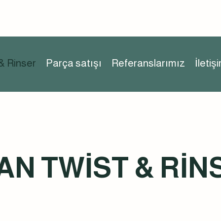
& Rinser
Parça satışı
Referanslarımız
İletiş
AN TWİST & RİN