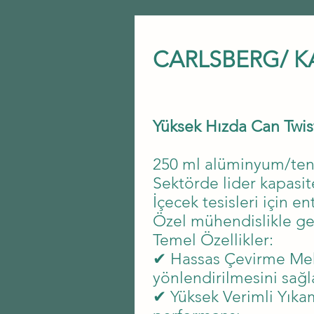
CARLSBERG/ K
Yüksek Hızda Can Twist
250 ml alüminyum/tenek
Sektörde lider kapasit
İçecek tesisleri için e
Özel mühendislikle gel
Temel Özellikler:
✔ Hassas Çevirme Mek
yönlendirilmesini sağl
✔ Yüksek Verimli Yıkam