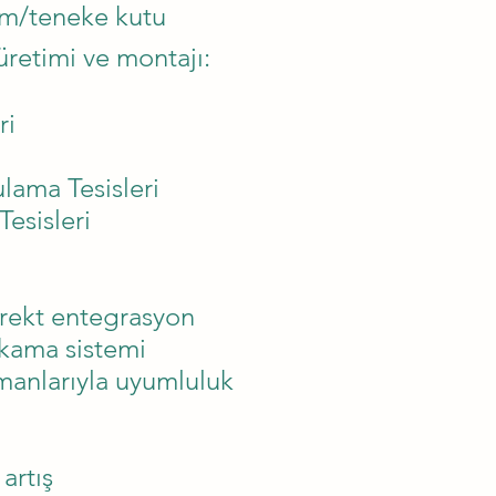
um/teneke kutu
üretimi ve montajı:
ri
lama Tesisleri
Tesisleri
irekt entegrasyon
kama sistemi
manlarıyla uyumluluk
artış