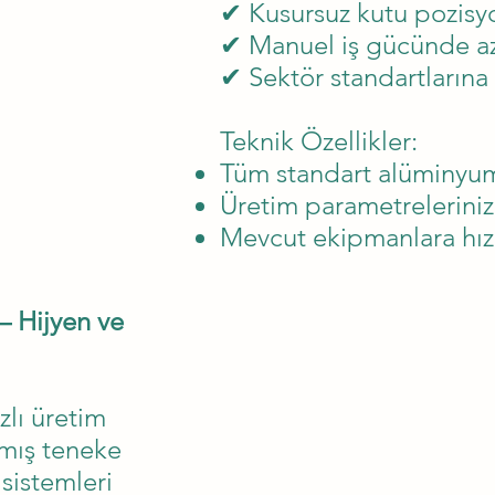
✔ Kusursuz kutu pozis
✔ Manuel iş gücünde a
✔ Sektör standartların
Teknik Özellikler:
Tüm standart alüminyum
Üretim parametrelerini
Mevcut ekipmanlara hız
– Hijyen ve
zlı üretim
anmış teneke
sistemleri