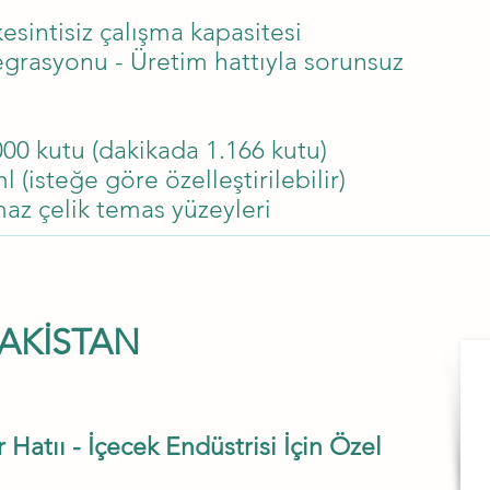
esintisiz çalışma kapasitesi
egrasyonu - Üretim hattıyla sorunsuz
000 kutu (dakikada 1.166 kutu)
 (isteğe göre özelleştirilebilir)
az çelik temas yüzeyleri
İletişime geçın
ZAKİSTAN
 Hatıı - İçecek Endüstrisi İçin Özel