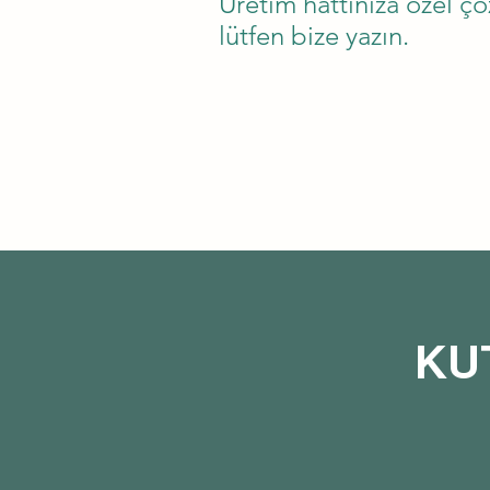
Üretim hattınıza özel çö
lütfen bize yazın.
KU