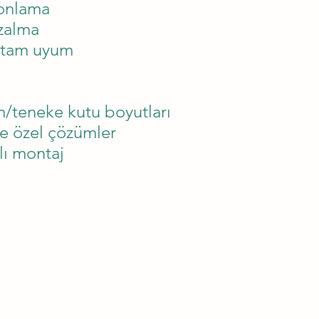
yonlama
zalma
a tam uyum
/teneke kutu boyutları
ze özel çözümler
lı montaj