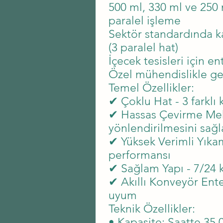
500 ml, 330 ml ve 250
paralel işleme
Sektör standardında k
(3 paralel hat)
İçecek tesisleri için e
Özel mühendislikle gel
Temel Özellikler:
✔ Çoklu Hat - 3 farklı
✔ Hassas Çevirme Mek
yönlendirilmesini sağl
✔ Yüksek Verimli Yıkam
performansı
✔ Sağlam Yapı - 7/24 k
✔ Akıllı Konveyör Ent
uyum
Teknik Özellikler:
• Kapasite: Saatte 35.